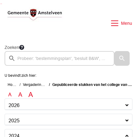
Ga naar de inhoud van deze pagina
Ga naar het zoeken
Ga naar het menu
Menu
Zoeken
U bevindt zich hier:
Home
Vergaderingen
Gepubliceerde stukken van het college van B&W
A
A
A
2026
2025
2024