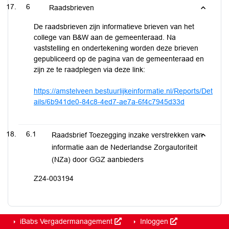
6
Raadsbrieven
De raadsbrieven zijn informatieve brieven van het
college van B&W aan de gemeenteraad. Na
vaststelling en ondertekening worden deze brieven
gepubliceerd op de pagina van de gemeenteraad en
zijn ze te raadplegen via deze link:
https://amstelveen.bestuurlijkeinformatie.nl/Reports/Det
ails/6b941de0-84c8-4ed7-ae7a-6f4c7945d33d
6.1
Raadsbrief Toezegging inzake verstrekken van
informatie aan de Nederlandse Zorgautoriteit
(NZa) door GGZ aanbieders
Z24-003194
iBabs Vergadermanagement
Inloggen