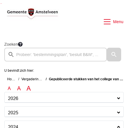
Ga naar de inhoud van deze pagina
Ga naar het zoeken
Ga naar het menu
Menu
Zoeken
U bevindt zich hier:
Home
Vergaderingen
Gepubliceerde stukken van het college van B&W
A
A
A
2026
2025
2024