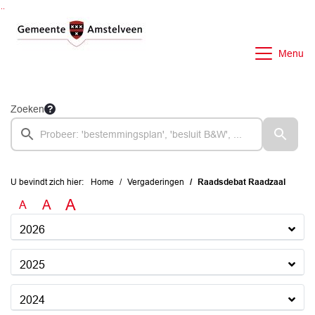
Ga naar de inhoud van deze pagina
Ga naar het zoeken
Ga naar het menu
Menu
Zoeken
U bevindt zich hier:
Home
Vergaderingen
Raadsdebat Raadzaal
A
A
A
2026
2025
2024