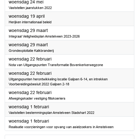
2023
woensdag 24 mei
Vaststellen jaarstukken 2022
2023
woensdag 19 april
Herijken internationaal beleid
2023
woensdag 29 maart
Integraal Veiligheidsplan Amstelveen 2023-2026
2023
woensdag 29 maart
Grondexploitatie Kalkbranderij
2023
woensdag 22 februari
Nota van Uitgangspunten Transformatie Bovenkerkerwegzone
2023
woensdag 22 februari
Uitgangspunten herontwikkeling locatie Galjoen 6-14, en intrekken
Voorbereidingsbesluit 2022 Galjoen 2-18
2023
woensdag 22 februari
Afwegingskader vestiging flitskoeriers
2023
woensdag 1 februari
Vaststellen bestemmingsplan Amstelveen Stadshart 2022
2023
woensdag 1 februari
Realisatie voorzieningen voor opvang van asielzoekers in Amstelveen