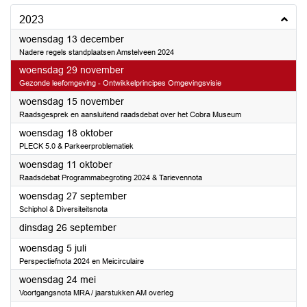
2023
2023
woensdag 13 december
Nadere regels standplaatsen Amstelveen 2024
2023
woensdag 29 november
Gezonde leefomgeving - Ontwikkelprincipes Omgevingsvisie
2023
woensdag 15 november
Raadsgesprek en aansluitend raadsdebat over het Cobra Museum
2023
woensdag 18 oktober
PLECK 5.0 & Parkeerproblematiek
2023
woensdag 11 oktober
Raadsdebat Programmabegroting 2024 & Tarievennota
2023
woensdag 27 september
Schiphol & Diversiteitsnota
2023
dinsdag 26 september
2023
woensdag 5 juli
Perspectiefnota 2024 en Meicirculaire
2023
woensdag 24 mei
Voortgangsnota MRA / jaarstukken AM overleg