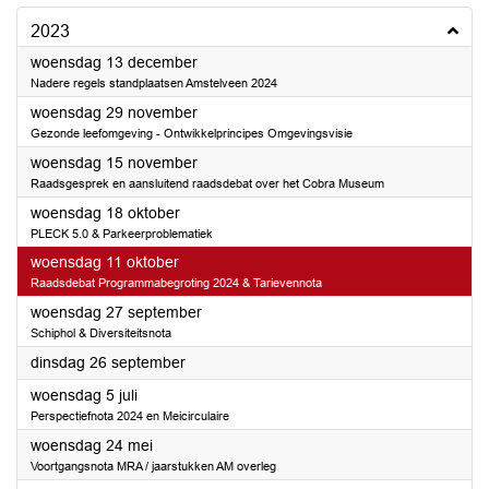
2023
2023
woensdag 13 december
Nadere regels standplaatsen Amstelveen 2024
2023
woensdag 29 november
Gezonde leefomgeving - Ontwikkelprincipes Omgevingsvisie
2023
woensdag 15 november
Raadsgesprek en aansluitend raadsdebat over het Cobra Museum
2023
woensdag 18 oktober
PLECK 5.0 & Parkeerproblematiek
2023
woensdag 11 oktober
Raadsdebat Programmabegroting 2024 & Tarievennota
2023
woensdag 27 september
Schiphol & Diversiteitsnota
2023
dinsdag 26 september
2023
woensdag 5 juli
Perspectiefnota 2024 en Meicirculaire
2023
woensdag 24 mei
Voortgangsnota MRA / jaarstukken AM overleg