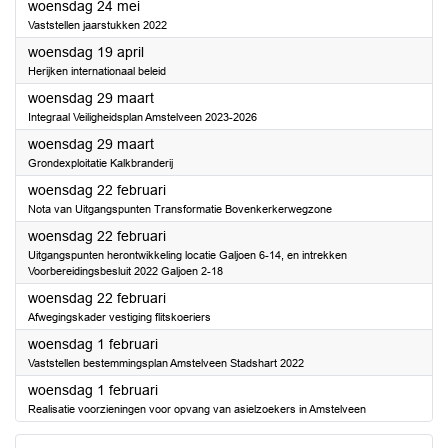
2023
woensdag 24 mei
Vaststellen jaarstukken 2022
2023
woensdag 19 april
Herijken internationaal beleid
2023
woensdag 29 maart
Integraal Veiligheidsplan Amstelveen 2023-2026
2023
woensdag 29 maart
Grondexploitatie Kalkbranderij
2023
woensdag 22 februari
Nota van Uitgangspunten Transformatie Bovenkerkerwegzone
2023
woensdag 22 februari
Uitgangspunten herontwikkeling locatie Galjoen 6-14, en intrekken
Voorbereidingsbesluit 2022 Galjoen 2-18
2023
woensdag 22 februari
Afwegingskader vestiging flitskoeriers
2023
woensdag 1 februari
Vaststellen bestemmingsplan Amstelveen Stadshart 2022
2023
woensdag 1 februari
Realisatie voorzieningen voor opvang van asielzoekers in Amstelveen