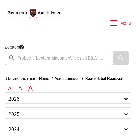
Ga naar de inhoud van deze pagina
Ga naar het zoeken
Ga naar het menu
Menu
Zoeken
U bevindt zich hier:
Home
Vergaderingen
Raadsdebat Raadzaal
A
A
A
2026
2025
2024