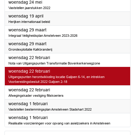
2023
woensdag 24 mei
Vaststellen jaarstukken 2022
2023
woensdag 19 april
Herijken internationaal beleid
2023
woensdag 29 maart
Integraal Veiligheidsplan Amstelveen 2023-2026
2023
woensdag 29 maart
Grondexploitatie Kalkbranderij
2023
woensdag 22 februari
Nota van Uitgangspunten Transformatie Bovenkerkerwegzone
2023
woensdag 22 februari
Uitgangspunten herontwikkeling locatie Galjoen 6-14, en intrekken
Voorbereidingsbesluit 2022 Galjoen 2-18
2023
woensdag 22 februari
Afwegingskader vestiging flitskoeriers
2023
woensdag 1 februari
Vaststellen bestemmingsplan Amstelveen Stadshart 2022
2023
woensdag 1 februari
Realisatie voorzieningen voor opvang van asielzoekers in Amstelveen