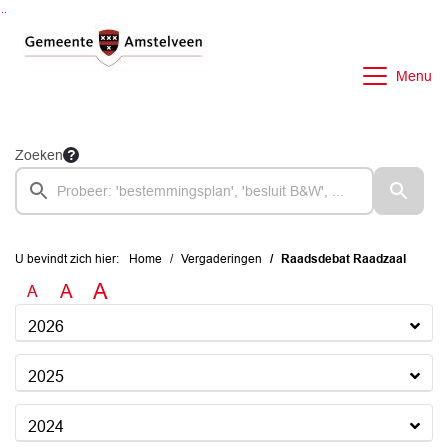
Ga naar de inhoud van deze pagina
Ga naar het zoeken
Ga naar het menu
Menu
Zoeken
U bevindt zich hier:
Home
Vergaderingen
Raadsdebat Raadzaal
A
A
A
2026
2025
2024