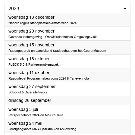
2023
2023
woensdag 13 december
Nadere regels standplaatsen Amstelveen 2024
2023
woensdag 29 november
Gezonde leefomgeving - Ontwikkelprincipes Omgevingsvisie
2023
woensdag 15 november
Raadsgesprek en aansluitend raadsdebat over het Cobra Museum
2023
woensdag 18 oktober
PLECK 5.0 & Parkeerproblematiek
2023
woensdag 11 oktober
Raadsdebat Programmabegroting 2024 & Tarievennota
2023
woensdag 27 september
Schiphol & Diversiteitsnota
2023
dinsdag 26 september
2023
woensdag 5 juli
Perspectiefnota 2024 en Meicirculaire
2023
woensdag 24 mei
Voortgangsnota MRA / jaarstukken AM overleg