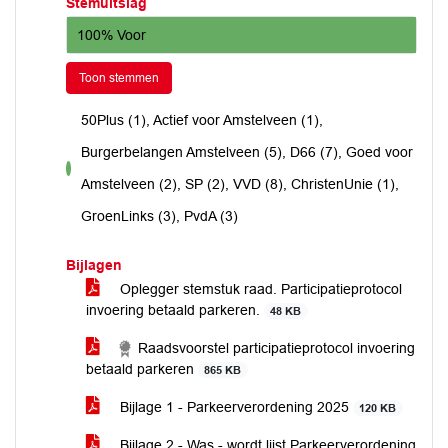
Stemuitslag
100% Voor
Toon stemmen
50Plus (1), Actief voor Amstelveen (1),
Burgerbelangen Amstelveen (5), D66 (7), Goed voor
voor
Amstelveen (2), SP (2), VVD (8), ChristenUnie (1),
GroenLinks (3), PvdA (3)
Bijlagen
Oplegger stemstuk raad. Participatieprotocol
invoering betaald parkeren.
48 KB
Raadsvoorstel participatieprotocol invoering
betaald parkeren
865 KB
Bijlage 1 - Parkeerverordening 2025
120 KB
Bijlage 2 - Was - wordt lijst Parkeerverordening