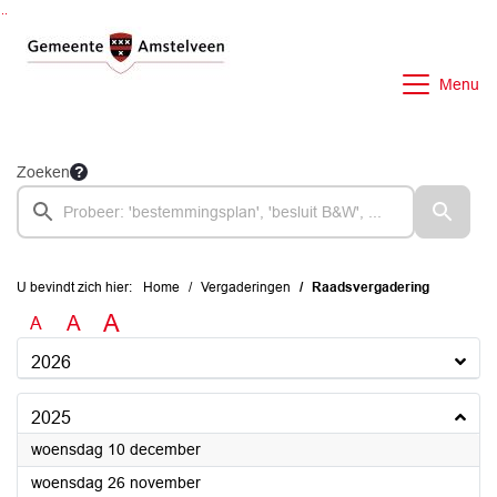
Ga naar de inhoud van deze pagina
Ga naar het zoeken
Ga naar het menu
Menu
Zoeken
U bevindt zich hier:
Home
Vergaderingen
Raadsvergadering
A
A
A
2026
2025
2025
woensdag 10 december
2025
woensdag 26 november