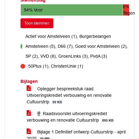
Stemuitslag
6%
94% Voor
Tegen
Toon stemmen
Actief voor Amstelveen (1), Burgerbelangen
Amstelveen (5), D66 (7), Goed voor Amstelveen (2),
voor
SP (2), VVD (8), GroenLinks (3), PvdA (3)
50Plus (1), ChristenUnie (1)
tegen
Bijlagen
Oplegger bespreekstuk raad.
Uitvoeringskrediet verbouwing en renovatie
Cultuurstrip
69 KB
Raadsvoorstel uitvoeringskrediet
verbouwing en renovatie Cultuurstrip
895 KB
Bijlage 1 Definitief ontwerp Cultuurstrip - april
2025
29 MB