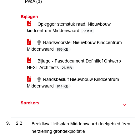
PvdA (3)
Bijlagen
Oplegger stemstuk raad. Nieuwbouw
kindcentrum Middenwaard
53 KB
Raadsvoorstel Nieuwbouw Kindcentrum
Middenwaard
865 KB
Bijlage - Fasedocument Definitief Ontwerp
NEXT Architects
26 MB
Raadsbesluit Nieuwbouw Kindcentrum
Middenwaard
814 KB
Sprekers
2.2
Beeldkwaliteitsplan Middenwaard deelgebied 1 en
herziening grondexploitatie