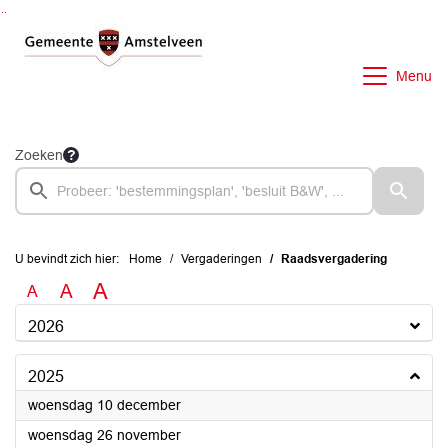
Ga naar de inhoud van deze pagina
Ga naar het zoeken
Ga naar het menu
Menu
Zoeken
U bevindt zich hier:
Home
Vergaderingen
Raadsvergadering
A
A
A
2026
2025
2025
woensdag 10 december
2025
woensdag 26 november