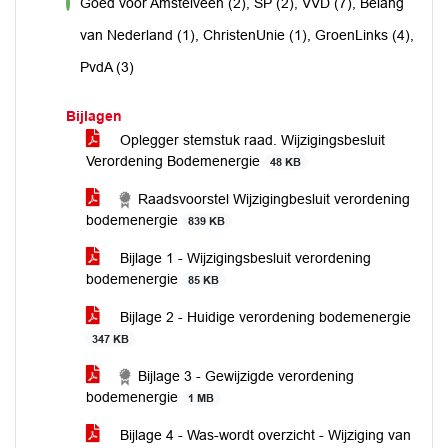
Goed voor Amstelveen (2), SP (2), VVD (7), Belang
voor
van Nederland (1), ChristenUnie (1), GroenLinks (4),
PvdA (3)
Bijlagen
Oplegger stemstuk raad. Wijzigingsbesluit
Verordening Bodemenergie
48 KB
Raadsvoorstel Wijzigingbesluit verordening
bodemenergie
839 KB
Bijlage 1 - Wijzigingsbesluit verordening
bodemenergie
85 KB
Bijlage 2 - Huidige verordening bodemenergie
347 KB
Bijlage 3 - Gewijzigde verordening
bodemenergie
1 MB
Bijlage 4 - Was-wordt overzicht - Wijziging van