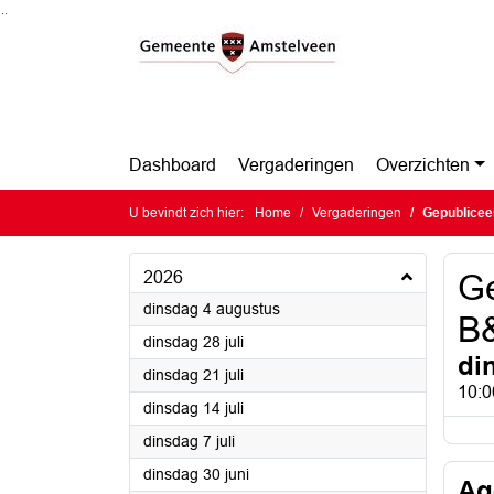
Ga naar de inhoud van deze pagina
Ga naar het zoeken
Ga naar het menu
Dashboard
Vergaderingen
Overzichten
U bevindt zich hier:
Home
Vergaderingen
Gepublicee
2026
Ge
2026
dinsdag 4 augustus
B
2026
dinsdag 28 juli
di
2026
dinsdag 21 juli
10:0
2026
dinsdag 14 juli
2026
dinsdag 7 juli
2026
dinsdag 30 juni
Ag