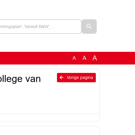
A
A
A
ollege van
Vorige pagina