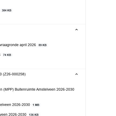
n
384 KB
nvraagronde april 2026
89 KB
6
74 KB
30 (Z26-000258)
lan (MPP) Buitenruimte Amstelveen 2026-2030
stelveen 2026-2030
1 MB
telveen 2026-2030
136 KB