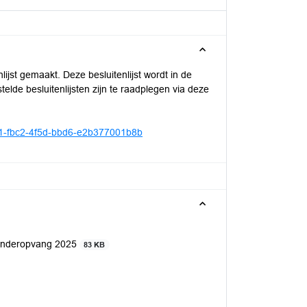
jst gemaakt. Deze besluitenlijst wordt in de
elde besluitenlijsten zijn te raadplegen via deze
0ec1-fbc2-4f5d-bbd6-e2b377001b8b
 Kinderopvang 2025
83 KB