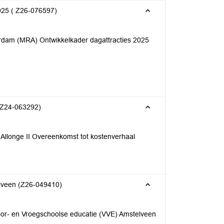
025 ( Z26-076597)
erdam (MRA) Ontwikkelkader dagattracties 2025
 (Z24-063292)
 Allonge II Overeenkomst tot kostenverhaal
elveen (Z26-049410)
Voor- en Vroegschoolse educatie (VVE) Amstelveen