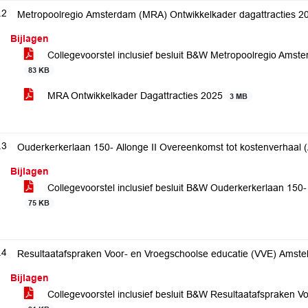
.2
Metropoolregio Amsterdam (MRA) Ontwikkelkader dagattracties 2
Bijlagen
Collegevoorstel inclusief besluit B&W Metropoolregio Amst
83 KB
MRA Ontwikkelkader Dagattracties 2025
3 MB
.3
Ouderkerkerlaan 150- Allonge II Overeenkomst tot kostenverhaal
Bijlagen
Collegevoorstel inclusief besluit B&W Ouderkerkerlaan 150-
75 KB
.4
Resultaatafspraken Voor- en Vroegschoolse educatie (VVE) Amst
Bijlagen
Collegevoorstel inclusief besluit B&W Resultaatafspraken 