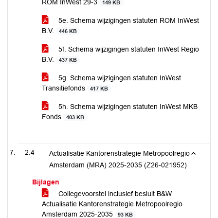
ROM InWest 29-3
149 KB
5e. Schema wijzigingen statuten ROM InWest
B.V.
446 KB
5f. Schema wijzigingen statuten InWest Regio
B.V.
437 KB
5g. Schema wijzigingen statuten InWest
Transitiefonds
417 KB
5h. Schema wijzigingen statuten InWest MKB
Fonds
403 KB
2.4
Actualisatie Kantorenstrategie Metropoolregio
Amsterdam (MRA) 2025-2035 (Z26-021952)
Bijlagen
Collegevoorstel inclusief besluit B&W
Actualisatie Kantorenstrategie Metropoolregio
Amsterdam 2025-2035
93 KB