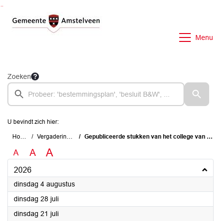
Ga naar de inhoud van deze pagina
Ga naar het zoeken
Ga naar het menu
Menu
Zoeken
U bevindt zich hier:
Home
Vergaderingen
Gepubliceerde stukken van het college van B&W
A
A
A
2026
2026
dinsdag 4 augustus
2026
dinsdag 28 juli
2026
dinsdag 21 juli