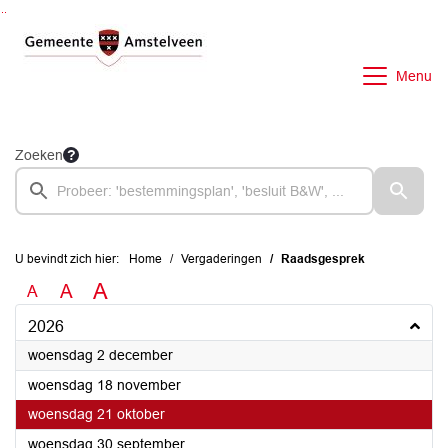
Ga naar de inhoud van deze pagina
Ga naar het zoeken
Ga naar het menu
Menu
Zoeken
U bevindt zich hier:
Home
Vergaderingen
Raadsgesprek
A
A
A
2026
2026
woensdag 2 december
2026
woensdag 18 november
2026
woensdag 21 oktober
2026
woensdag 30 september