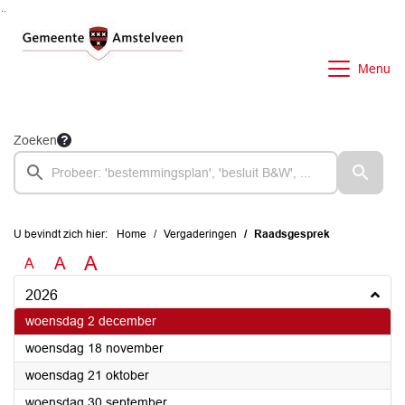
Ga naar de inhoud van deze pagina
Ga naar het zoeken
Ga naar het menu
Menu
Zoeken
U bevindt zich hier:
Home
Vergaderingen
Raadsgesprek
A
A
A
2026
2026
woensdag 2 december
2026
woensdag 18 november
2026
woensdag 21 oktober
2026
woensdag 30 september