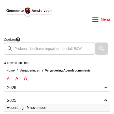
Ga naar de inhoud van deze pagina
Ga naar het zoeken
Ga naar het menu
Menu
Zoeken
U bevindt zich hier:
Home
Vergaderingen
Vergadering Agendacommissie
A
A
A
2026
2025
2025
woensdag 19 november