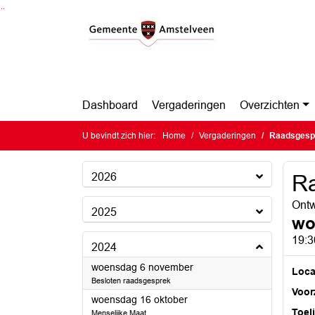
Ga naar de inhoud van deze pagina
Ga naar het zoeken
Ga naar het menu
Dashboard
Vergaderingen
Overzichten
U bevindt zich hier:
Home
Vergaderingen
Raadsgesp
2026
Ra
Ontw
2025
wo
19:3
2024
2024
woensdag 6 november
Loca
Besloten raadsgesprek
Voorz
2024
woensdag 16 oktober
Toel
Menselijke Maat