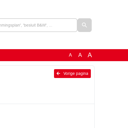
A
A
A
Vorige pagina