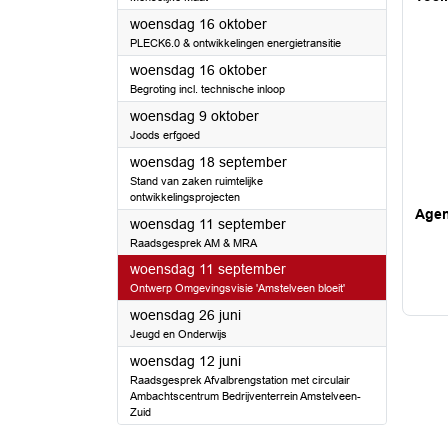
2024
woensdag 16 oktober
PLECK6.0 & ontwikkelingen energietransitie
2024
woensdag 16 oktober
Begroting incl. technische inloop
2024
woensdag 9 oktober
Joods erfgoed
2024
woensdag 18 september
Stand van zaken ruimtelijke
ontwikkelingsprojecten
Age
2024
woensdag 11 september
Raadsgesprek AM & MRA
2024
woensdag 11 september
Ontwerp Omgevingsvisie 'Amstelveen bloeit'
2024
woensdag 26 juni
Jeugd en Onderwijs
2024
woensdag 12 juni
Raadsgesprek Afvalbrengstation met circulair
Ambachtscentrum Bedrijventerrein Amstelveen-
Zuid