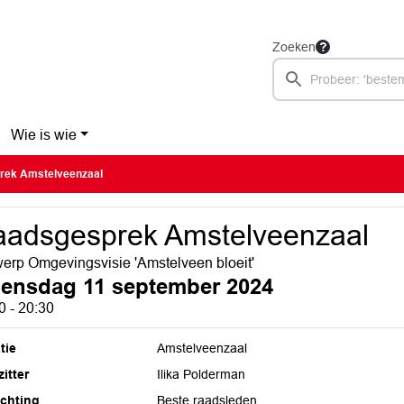
Zoeken
Wie is wie
rek Amstelveenzaal
adsgesprek Amstelveenzaal
erp Omgevingsvisie 'Amstelveen bloeit'
ensdag 11 september 2024
0 - 20:30
tie
Amstelveenzaal
itter
Ilika Polderman
ichting
Beste raadsleden,