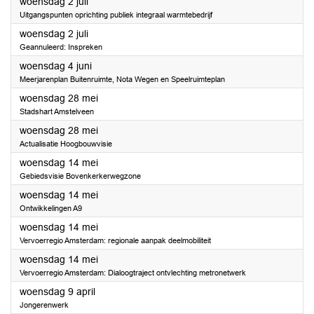
2025
woensdag 2 juli
Uitgangspunten oprichting publiek integraal warmtebedrijf
2025
woensdag 2 juli
Geannuleerd: Inspreken
2025
woensdag 4 juni
Meerjarenplan Buitenruimte, Nota Wegen en Speelruimteplan
2025
woensdag 28 mei
Stadshart Amstelveen
2025
woensdag 28 mei
Actualisatie Hoogbouwvisie
2025
woensdag 14 mei
Gebiedsvisie Bovenkerkerwegzone
2025
woensdag 14 mei
Ontwikkelingen A9
2025
woensdag 14 mei
Vervoerregio Amsterdam: regionale aanpak deelmobiliteit
2025
woensdag 14 mei
Vervoerregio Amsterdam: Dialoogtraject ontvlechting metronetwerk
2025
woensdag 9 april
Jongerenwerk