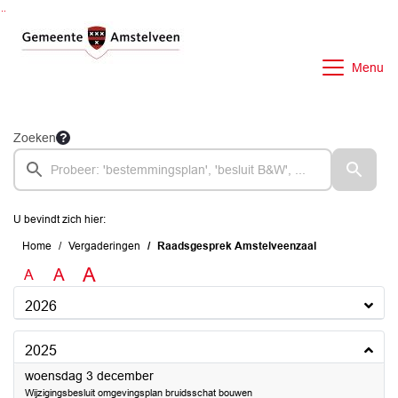
Ga naar de inhoud van deze pagina
Ga naar het zoeken
Ga naar het menu
Menu
Zoeken
U bevindt zich hier:
Home
Vergaderingen
Raadsgesprek Amstelveenzaal
A
A
A
2026
2025
2025
woensdag 3 december
Wijzigingsbesluit omgevingsplan bruidsschat bouwen