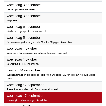
2025
woensdag 3 december
GRIP op Nieuw Legmeer
2025
woensdag 3 december
Inspreken
2025
woensdag 5 november
Verdiepend gesprek sociaal domein
2025
woensdag 5 november
Kennismaking & lezing eerste Shelter City-gast Amstelveen
2025
woensdag 1 oktober
Weerbare Samenleving en actuele thema's veiligheid
2025
woensdag 1 oktober
GEANNULEERD Inspreken
2025
dinsdag 30 september
Werkzaamheden en gebiedsregie A9 & Stedenbouwkundig plan Nieuwe Oude
Dorp
2025
woensdag 17 september
Rekenkameronderzoek Duurzaamheidsbeleid
2025
woensdag 17 september
Ruimtelijke ontwikkelingen Amstelveen