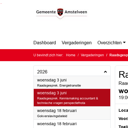
Ga naar de inhoud van deze pagina
Ga naar het zoeken
Ga naar het menu
Dashboard
Vergaderingen
Overzichten
U bevindt zich hier:
Home
Vergaderingen
Raadsgesp
2026
R
2026
woensdag 3 juni
Raad
Raadsgesprek. Energietransitie
wo
2026
woensdag 3 juni
19:0
Raadsgesprek. Kennismaking accountant &
technische vragen perspectiefnota
2026
Loca
woensdag 18 februari
Gokverslavingsbeleid
Voorz
2026
woensdag 18 februari
Toel