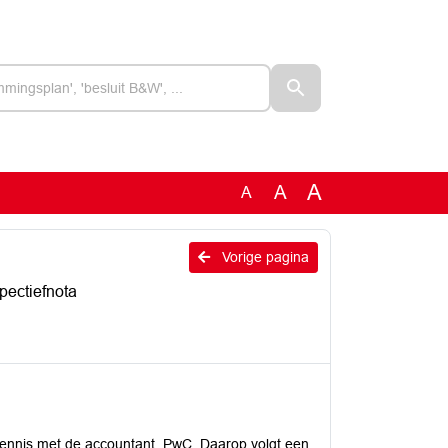
A
A
A
Vorige pagina
pectiefnota
kennis met de accountant, PwC. Daarop volgt een