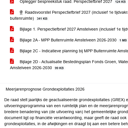
Oplegger bespreekstuk raad. Perspectiefbrief 2027
124 KB
Raadsvoorstel Perspectiefbrief 2027 (inclusief 1e tijdv
buitenruimte)
341 KB
Bijlage 1. Perspectiefbrief 2027 Amstelveen (inclusief 1e t
Bijlage 2A - MPP Buitenruimte Amstelveen 2026-2030
1 MB
Bijlage 2C - Indicatieve planning bij MPP Buitenruimte Am
Bijlage 2D - Actualisatie Bestedingsplan Fonds Groen, Wate
Amstelveen 2026-2030
99 KB
Meerjarenprognose Grondexploitaties 2026
De raad stelt jaarlijks de geactualiseerde grondexploitaties (GREX)
uitvoeringsprogramma van een ruimtelijk plan en de meerjarenprogno
bredere benadering van (de uitvoering van) het gemeentelijke grond
document ligt op financiële verantwoording, maar geeft de raad ook in
grondexploitaties, in de afwijkingen en draagt bij aan een betere behe