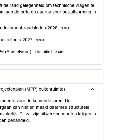
eft de raad gelegenheid om technische vragen te
uni aan de orde en daarna voor besluitvorming in
tiedocument-raadsleden-2026
3 MB
spectiefnota 2027
9 MB
 (Amstelveen) - definitief
3 MB
projectenplan (MPP) buitenruimte)
 gemeente voor de komende jaren: De
orgaan kan niet en maakt daarmee structurele
akelijk. Dit zal zijn uitwerking moeten krijgen in
rden behandeld.