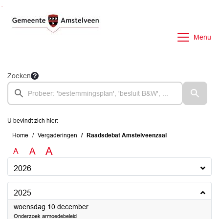
Ga naar de inhoud van deze pagina
Ga naar het zoeken
Ga naar het menu
Menu
Zoeken
U bevindt zich hier:
Home
Vergaderingen
Raadsdebat Amstelveenzaal
A
A
A
2026
2025
2025
woensdag 10 december
Onderzoek armoedebeleid