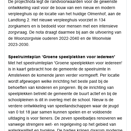
De projectnota legt de randvoorwaarden voor de gewenste
ontwikkeling vast voor de bouw van een nieuw en modern
verpleeghuis op de locatie van het huidige Olmenhof, aan de
Landtong 2. Het nieuwe verpleeghuis voorziet in 134
zorgkamers en is bedoeld voor mensen met een intensieve
zorgvraag. De nota draagt daarmee bij aan de uitvoering van
de Woonzorgvisie ouderen 2022-2040 en de Woonvisie
2023-2030.
Speelruimteplan ‘Groene speelplekken voor iedereen'
Met het speelruimteplan 'Groene speelplekken voor iedereen'
is in kaart gebracht hoe de gemeente de speelruimte in
Amstelveen de komende jaren verder vormgeeft. Per locatie
wordt afgewogen welke inrichting het beste past bij de
behoeften van kinderen en jongeren. Bij de inrichting van
speelplekken betrekt de gemeente de buurt actief en bij de
schoolpleinen is dit in overleg met de school. Nieuw is de
verdere ontwikkeling van speellandschappen waar de jeugd
van 0 tot 18 jaar samen kunnen spelen en er voldoende
uitdaging is voor tieners. De zeven speelbadjes renoveren we
vanwege strengere wet- en regelgeving op het gebied van
waterkwaliteit en hygiëne. De badjes krijgen daarom moderne