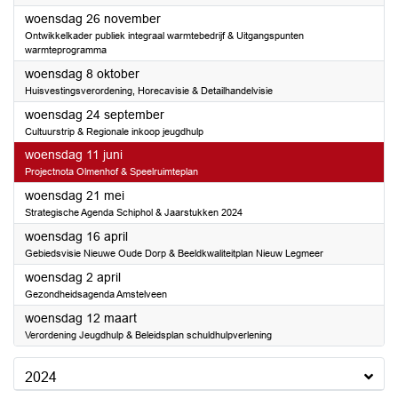
2025
woensdag 26 november
Ontwikkelkader publiek integraal warmtebedrijf & Uitgangspunten
warmteprogramma
2025
woensdag 8 oktober
Huisvestingsverordening, Horecavisie & Detailhandelvisie
2025
woensdag 24 september
Cultuurstrip & Regionale inkoop jeugdhulp
2025
woensdag 11 juni
Projectnota Olmenhof & Speelruimteplan
2025
woensdag 21 mei
Strategische Agenda Schiphol & Jaarstukken 2024
2025
woensdag 16 april
Gebiedsvisie Nieuwe Oude Dorp & Beeldkwaliteitplan Nieuw Legmeer
2025
woensdag 2 april
Gezondheidsagenda Amstelveen
2025
woensdag 12 maart
Verordening Jeugdhulp & Beleidsplan schuldhulpverlening
2024