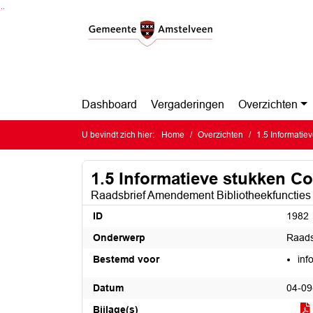
Ga naar de inhoud van deze pagina
Ga naar het zoeken
Ga naar het menu
Dashboard
Vergaderingen
Overzichten
U bevindt zich hier:
Home
Overzichten
1.5 Informatie
1.5 Informatieve stukken Co
Raadsbrief Amendement Bibliotheekfuncties t
ID
1982
Onderwerp
Raads
Bestemd voor
inf
Datum
04-09
Bijlage(s)