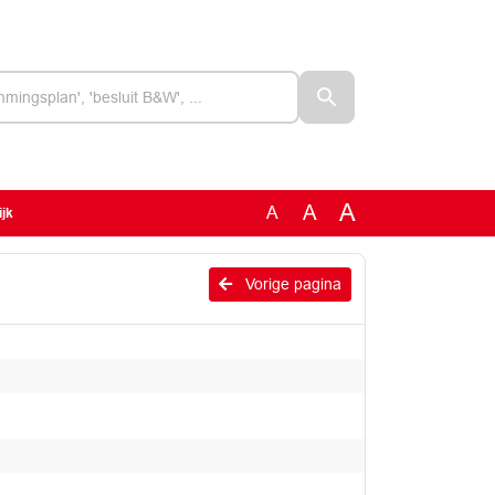
A
A
A
ijk
Vorige pagina