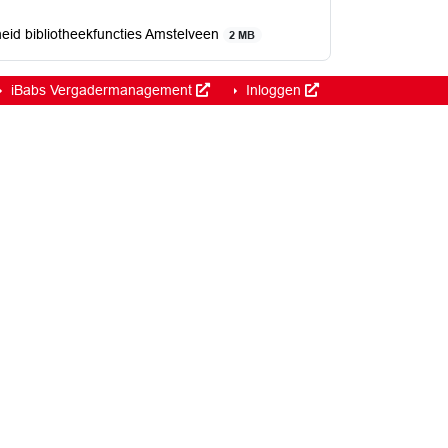
eid bibliotheekfuncties Amstelveen
2 MB
iBabs Vergadermanagement
Inloggen