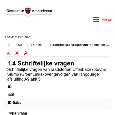
Ga naar de inhoud van deze pagina
Ga naar het zoeken
Ga naar het menu
Menu
U bevindt zich hier:
Home
Overzichten
1.4 Schriftelijke vragen
Schriftelijke vragen van raadsleden Offenbach (bbA) & Slump (GroenLinks) over gevolgen van langdurige afsluiting A9 afrit 5
A
A
A
1.4 Schriftelijke vragen
Schriftelijke vragen van raadsleden Offenbach (bbA) &
Slump (GroenLinks) over gevolgen van langdurige
afsluiting A9 afrit 5
ID
465
ID Babs
Type vraag