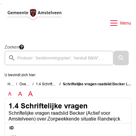
Ga naar de inhoud van deze pagina
Ga naar het zoeken
Ga naar het menu
Menu
Zoeken
U bevindt zich hier:
Home
Overzichten
1.4 Schriftelijke vragen
Schriftelijke vragen raadslid Becker (Actief voor Amstelveen) over Zorgwekkende situatie Randwijck
A
A
A
1.4 Schriftelijke vragen
Schriftelijke vragen raadslid Becker (Actief voor
Amstelveen) over Zorgwekkende situatie Randwijck
ID