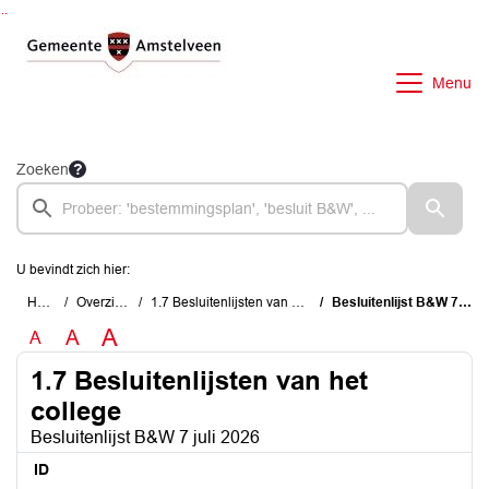
Ga naar de inhoud van deze pagina
Ga naar het zoeken
Ga naar het menu
Menu
Zoeken
U bevindt zich hier:
Home
Overzichten
1.7 Besluitenlijsten van het college
Besluitenlijst B&W 7 juli 2026
A
A
A
1.7 Besluitenlijsten van het
college
Besluitenlijst B&W 7 juli 2026
ID