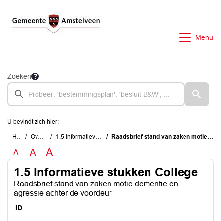
Ga naar de inhoud van deze pagina
Ga naar het zoeken
Ga naar het menu
Menu
Zoeken
U bevindt zich hier:
Home
Overzichten
1.5 Informatieve stukken College
Raadsbrief stand van zaken motie dementie en agressie achter de voordeur
A
A
A
1.5 Informatieve stukken College
Raadsbrief stand van zaken motie dementie en
agressie achter de voordeur
ID