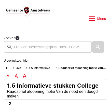
Ga naar de inhoud van deze pagina
Ga naar het zoeken
Ga naar het menu
Menu
Zoeken
U bevindt zich hier:
Home
Overzichten
1.5 Informatieve stukken College
Raadsbrief afdoening motie Van de nood een deugd maken
A
A
A
1.5 Informatieve stukken College
Raadsbrief afdoening motie Van de nood een deugd
maken
ID