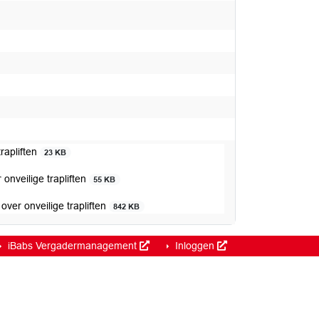
trapliften
23 KB
 onveilige trapliften
55 KB
over onveilige trapliften
842 KB
iBabs Vergadermanagement
Inloggen