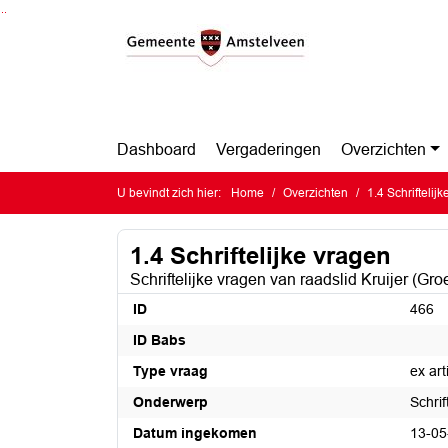
Ga naar de inhoud van deze pagina
Ga naar het zoeken
Ga naar het menu
Dashboard
Vergaderingen
Overzichten
U bevindt zich hier:
Home
Overzichten
1.4 Schriftelij
1.4 Schriftelijke vragen
Schriftelijke vragen van raadslid Kruijer (Gro
ID
466
ID Babs
Type vraag
ex ar
Onderwerp
Schrif
Datum ingekomen
13-05