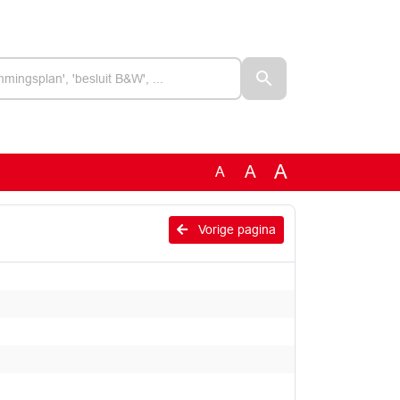
A
A
A
Vorige pagina