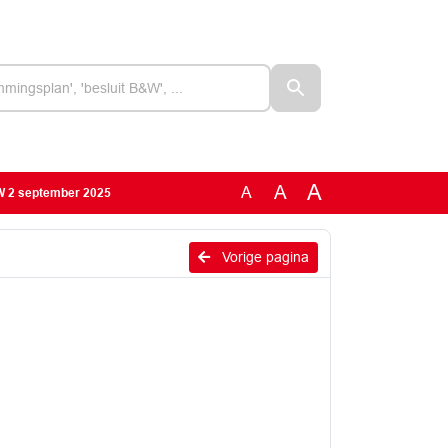
A
A
A
&W 2 september 2025
Vorige pagina