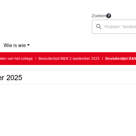
Zoeken
Wie is wie
jsten van het college
Besluitenlijst B&W 2 september 2025
Besluitenlijst B
er 2025