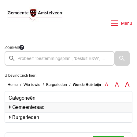
Ga naar de inhoud van deze pagina
Ga naar het zoeken
Ga naar het menu
Menu
Zoeken
U bevindt zich hier:
A
A
A
Home
Wie is wie
Burgerleden
Wende Hulsteijn
Categorieën
Gemeenteraad
Burgerleden