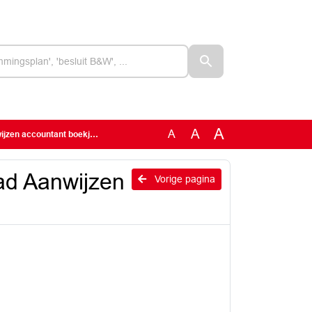
A
A
A
 accountant boekjaar 2022
aad Aanwijzen
Vorige pagina