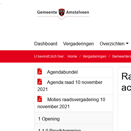
Ga naar de inhoud van deze pagina
Ga naar het zoeken
Ga naar het menu
Dashboard
Vergaderingen
Overzichten
U bevindt zich hier:
Home
Vergaderingen
Gemeentera
Agendabundel
Ra
Agenda raad 10 november
ac
2021
Moties raadsvergadering 10
november 2021
1 Opening
1.1.0 Proefstemming