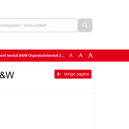
A
A
A
sief besluit B&W Organisatiebesluit 2024
 B&W
Vorige pagina