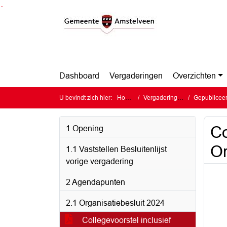
Ga naar de inhoud van deze pagina
Ga naar het zoeken
Ga naar het menu
Dashboard
Vergaderingen
Overzichten
U bevindt zich hier:
Home
Vergaderingen
Gepubliceerd
Co
1 Opening
Or
1.1 Vaststellen Besluitenlijst
vorige vergadering
2 Agendapunten
2.1 Organisatiebesluit 2024
Collegevoorstel inclusief