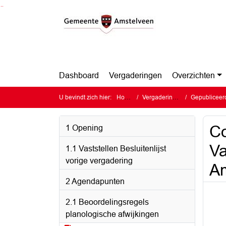
Ga naar de inhoud van deze pagina
Ga naar het zoeken
Ga naar het menu
Dashboard
Vergaderingen
Overzichten
U bevindt zich hier:
Home
Vergaderingen
Gepubliceerde 
Co
1 Opening
Va
1.1 Vaststellen Besluitenlijst
vorige vergadering
A
2 Agendapunten
2.1 Beoordelingsregels
planologische afwijkingen