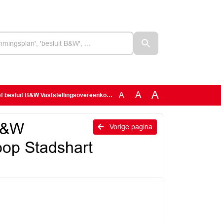
A
A
A
&W Vaststellingsovereenkomst Bioscoop Stadshart Amstelveen
 B&W
Vorige pagina
oop Stadshart