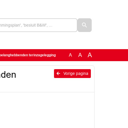
A
A
A
n belanghebbenden terinzagelegging
nden
Vorige pagina