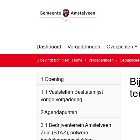
Ga naar de inhoud van deze pagina
Ga naar het zoeken
Ga naar het menu
Dashboard
Vergaderingen
Overzichten
U bevindt zich hier:
Home
Vergaderingen
Gepubliceerd
Bi
1 Opening
te
1.1 Vaststellen Besluitenlijst
vorige vergadering
2 Agendapunten
2.1 Bedrijventerrein Amstelveen
Zuid (BTAZ), ontwerp