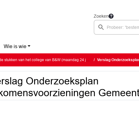
Zoeken
Wie is wie
 stukken van het college van B&W (maandag 24 juni 2024)
Verslag Onderzoeksplan I
rslag Onderzoeksplan
nkomensvoorzieningen Gemeen