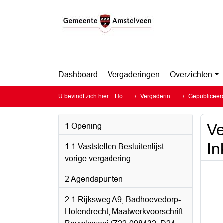
Ga naar de inhoud van deze pagina
Ga naar het zoeken
Ga naar het menu
Dashboard
Vergaderingen
Overzichten
U bevindt zich hier:
Home
Vergaderingen
Gepubliceerde
Ve
1 Opening
I
1.1 Vaststellen Besluitenlijst
vorige vergadering
2 Agendapunten
2.1 Rijksweg A9, Badhoevedorp-
Holendrecht, Maatwerkvoorschrift