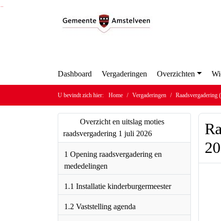
Ga naar de inhoud van deze pagina
Ga naar het zoeken
Ga naar het menu
Dashboard
Vergaderingen
Overzichten
Wi
U bevindt zich hier:
Home
Vergaderingen
Raadsvergadering (
Overzicht en uitslag moties
Ra
raadsvergadering 1 juli 2026
20
1 Opening raadsvergadering en
mededelingen
1.1 Installatie kinderburgermeester
1.2 Vaststelling agenda