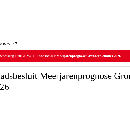
e is wie
woensdag 1 juli 2026)
Raadsbesluit Meerjarenprognose Grondexploitaties 2026
adsbesluit Meerjarenprognose Gron
26