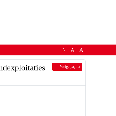
A
A
A
dexploitaties
Vorige pagina