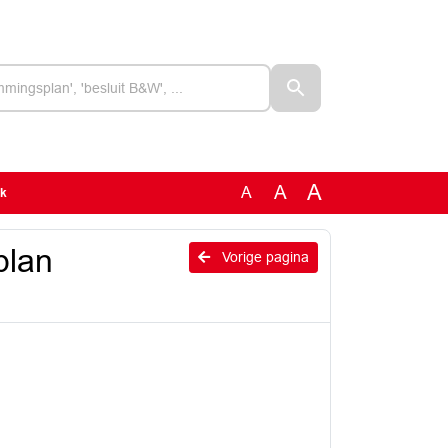
A
A
A
rk
plan
Vorige pagina