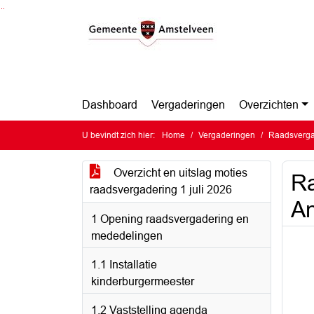
Ga naar de inhoud van deze pagina
Ga naar het zoeken
Ga naar het menu
Dashboard
Vergaderingen
Overzichten
U bevindt zich hier:
Home
Vergaderingen
Raadsvergad
Overzicht en uitslag moties
Ra
raadsvergadering 1 juli 2026
A
1 Opening raadsvergadering en
mededelingen
1.1 Installatie
kinderburgermeester
1.2 Vaststelling agenda