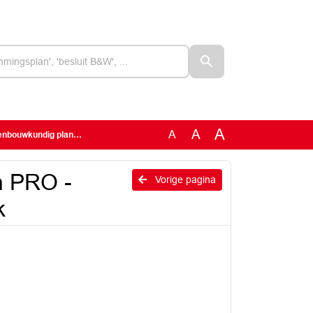
A
A
A
kundig plan Annapark
n PRO -
Vorige pagina
k