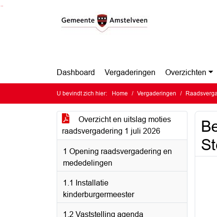
Ga naar de inhoud van deze pagina
Ga naar het zoeken
Ga naar het menu
Dashboard
Vergaderingen
Overzichten
U bevindt zich hier:
Home
Vergaderingen
Raadsvergad
Overzicht en uitslag moties
Be
raadsvergadering 1 juli 2026
St
1 Opening raadsvergadering en
mededelingen
1.1 Installatie
kinderburgermeester
1.2 Vaststelling agenda