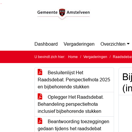
Ga naar de inhoud van deze pagina
Ga naar het zoeken
Ga naar het menu
Dashboard
Vergaderingen
Overzichten
U bevindt zich hier:
Home
Vergaderingen
Raadsdebat
Besluitenlijst Het
Bi
Raadsdebat. Perspectiefnota 2025
(i
en bijbehorende stukken
Oplegger Het Raadsdebat.
Behandeling perspectiefnota
inclusief bijbehorende stukken
Beantwoording toezeggingen
gedaan tijdens het raadsdebat