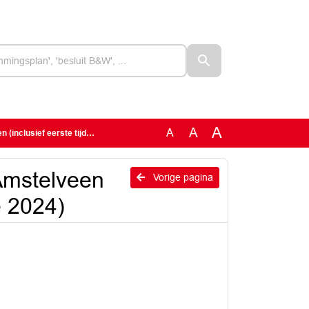
A
A
A
erste tijdvakrapportage 2024)
 Amstelveen
Vorige pagina
e 2024)