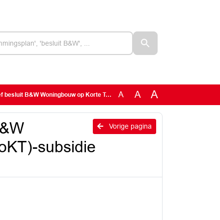
A
A
A
oningbouw op Korte Termijn (WoKT)-subsidie busstation Stadshart
 B&W
Vorige pagina
oKT)-subsidie