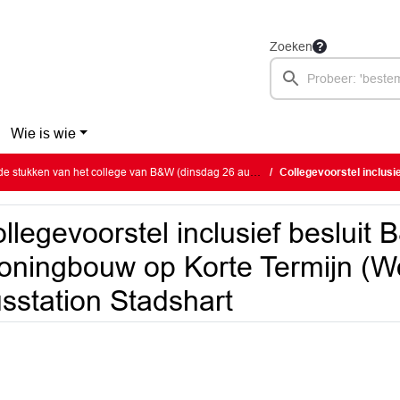
Zoeken
Wie is wie
stukken van het college van B&W (dinsdag 26 augustus 2025)
Collegevoorstel inclusief besluit B&W W
llegevoorstel inclusief besluit
ningbouw op Korte Termijn (W
sstation Stadshart