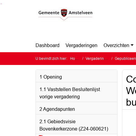
Ga naar de inhoud van deze pagina
Ga naar het zoeken
Ga naar het menu
Dashboard
Vergaderingen
Overzichten
U bevindt zich hier:
Home
Vergaderingen
Gepubliceerde 
Co
1 Opening
Wo
1.1 Vaststellen Besluitenlijst
vorige vergadering
bu
2 Agendapunten
2.1 Gebiedsvisie
Bovenkerkerzone (Z24-060621)