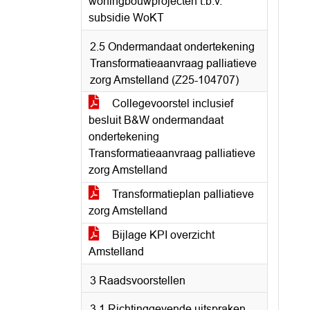
woningbouwprojecten t.b.v.
subsidie WoKT
2.5 Ondermandaat ondertekening
Transformatieaanvraag palliatieve
zorg Amstelland (Z25-104707)
Collegevoorstel inclusief
besluit B&W ondermandaat
ondertekening
Transformatieaanvraag palliatieve
zorg Amstelland
Transformatieplan palliatieve
zorg Amstelland
Bijlage KPI overzicht
Amstelland
3 Raadsvoorstellen
3.1 Richtinggevende uitspraken