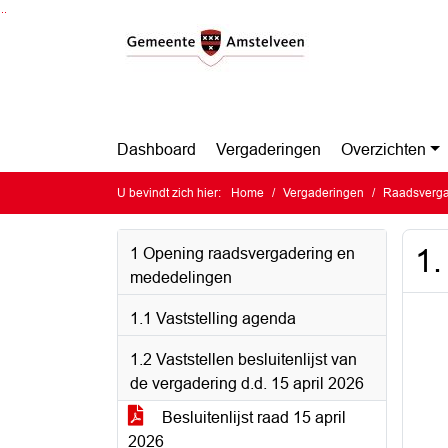
Ga naar de inhoud van deze pagina
Ga naar het zoeken
Ga naar het menu
Dashboard
Vergaderingen
Overzichten
U bevindt zich hier:
Home
Vergaderingen
Raadsverga
1.
1 Opening raadsvergadering en
mededelingen
1.1 Vaststelling agenda
1.2 Vaststellen besluitenlijst van
de vergadering d.d. 15 april 2026
Besluitenlijst raad 15 april
2026