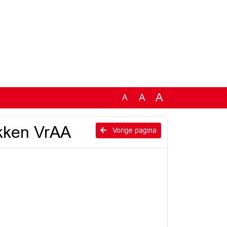
A
A
A
ukken VrAA
Vorige pagina