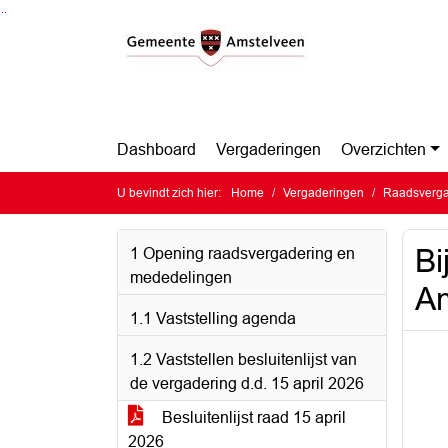
Ga naar de inhoud van deze pagina
Ga naar het zoeken
Ga naar het menu
Dashboard
Vergaderingen
Overzichten
U bevindt zich hier:
Home
Vergaderingen
Raadsverga
Bi
1 Opening raadsvergadering en
mededelingen
Am
1.1 Vaststelling agenda
1.2 Vaststellen besluitenlijst van
de vergadering d.d. 15 april 2026
Besluitenlijst raad 15 april
2026