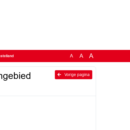
A
A
A
mstelland
engebied
Vorige pagina