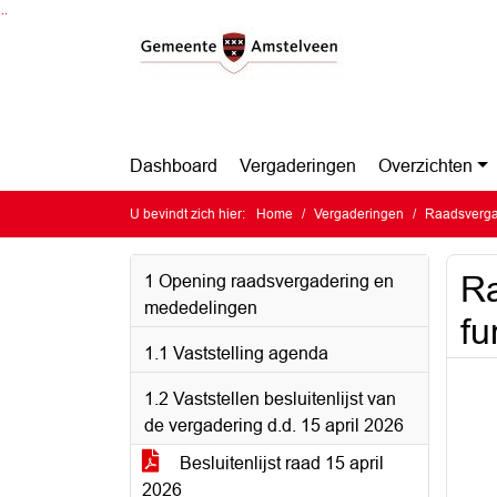
Ga naar de inhoud van deze pagina
Ga naar het zoeken
Ga naar het menu
Dashboard
Vergaderingen
Overzichten
U bevindt zich hier:
Home
Vergaderingen
Raadsverga
Ra
1 Opening raadsvergadering en
mededelingen
fu
1.1 Vaststelling agenda
1.2 Vaststellen besluitenlijst van
de vergadering d.d. 15 april 2026
Besluitenlijst raad 15 april
2026