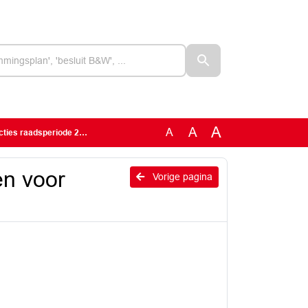
A
A
A
raadsperiode 2026-2030
en voor
Vorige pagina