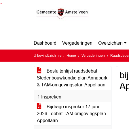
Ga naar de inhoud van deze pagina
Ga naar het zoeken
Ga naar het menu
Dashboard
Vergaderingen
Overzichten
U bevindt zich hier:
Home
Vergaderingen
Raadsdebat
Besluitenlijst raadsdebat
bi
Stedenbouwkundig plan Annapark
Ap
& TAM-omgevingsplan Appellaan
1 Inspreken
Bijdrage inspreker 17 juni
2026 - debat TAM-omgevingsplan
Appellaan