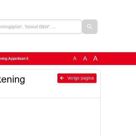
A
A
A
ening Appellaan 6
kening
Vorige pagina